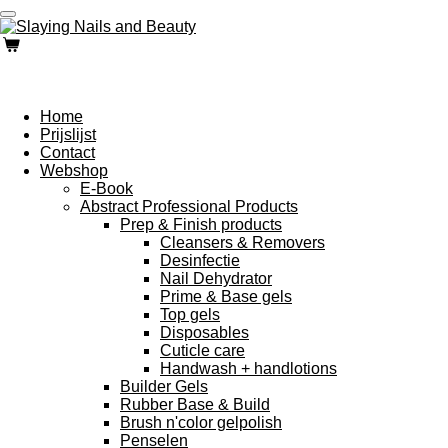
Ga
direct
naar
de
hoofdinhoud
Home
Prijslijst
Contact
Webshop
E-Book
Abstract Professional Products
Prep & Finish products
Cleansers & Removers
Desinfectie
Nail Dehydrator
Prime & Base gels
Top gels
Disposables
Cuticle care
Handwash + handlotions
Builder Gels
Rubber Base & Build
Brush n'color gelpolish
Penselen