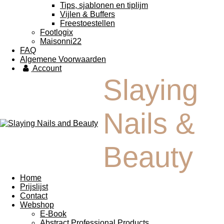
Tips, sjablonen en tiplijm
Vijlen & Buffers
Freestoestellen
Footlogix
Maisonni22
FAQ
Algemene Voorwaarden
Account
Slaying
Nails &
Beauty
Home
Prijslijst
Contact
Webshop
E-Book
Abstract Professional Products