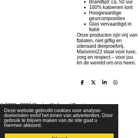
Brandtijd: ca. 50 uur
100% katoenen lont
Hoogwaardige
geurcomposities
Glas vervaardigd in
Italië
Onze producten zijn vrij van
ftalaten, niet giftig en
uiteraard dierproefvrij.
Maisonni22 staat voor luxe,
zorg en respect – voor jou
én de wereld om ons heen.
D
D
S
D
e
e
h
e
l
e
a
l
e
l
r
e
n
e
n
© 2023 - 2026 Slaying Nails and Beauty
Deze website gebruikt cookies voor analyse-
Powered by
JouwWeb
doeleinden en/of het tonen van advertenties. Door
gebruik te blijven maken van de site gaat u
hiermee akkoord.