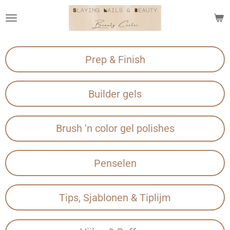
Ga
direct
naar
de
Prep & Finish
hoofdinhoud
Builder gels
Brush 'n color gel polishes
Penselen
Tips, Sjablonen & Tiplijm