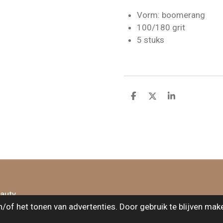
Vorm: boomerang
100/180 grit
5 stuks
D
D
S
e
e
h
l
e
a
e
l
r
n
e
eauty
of het tonen van advertenties. Door gebruik te blijven mak