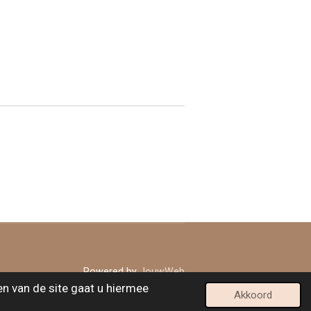
Powered by
JouwWeb
en van de site gaat u hiermee
Akkoord