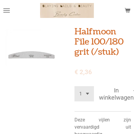
Ga
direct
naar
de
Halfmoon
hoofdinhoud
File 100/180
grit (/stuk)
€ 2,36
In
winkelwagen
Deze vijlen zijn
vervaardigd uit