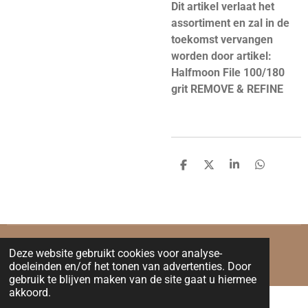
Dit artikel verlaat het
assortiment en zal in de
toekomst vervangen
worden door artikel:
Halfmoon File 100/180
grit REMOVE & REFINE
D
D
S
D
e
e
h
e
l
e
a
l
e
l
r
e
n
e
n
© 2023 - 2026 Slaying Nails and Beauty
Deze website gebruikt cookies voor analyse-
Powered by
JouwWeb
doeleinden en/of het tonen van advertenties. Door
gebruik te blijven maken van de site gaat u hiermee
akkoord.