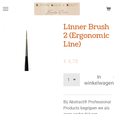
Ga
direct
naar
de
Linner Brush
hoofdinhoud
2 (Ergonomic
Line)
€ 4,78
In
winkelwagen
Bij Abstract® Professional
Products begrijpen we als