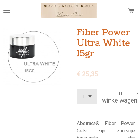
Ga
direct
naar
de
Fiber Power
hoofdinhoud
Ultra White
15gr
€ 25,35
In
winkelwagen
Abstract® Fiber Power
Gels zijn zuurvrije