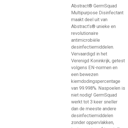
Abstract® GermSquad
Multipurpose Disinfectant
maakt deel uit van
Abstract’s® unieke en
revolutionaire
antimicrobiële
desinfectiemiddelen.
Vervaardigd in het
Verenigd Koninkrijk, getest
volgens EN-normen en
een bewezen
kiemdodingspercentage
van 99.998%. Naspoelen is
niet nodig! GermSquad
werkt tot 3 keer sneller
dan de meeste andere
desinfectiemiddelen
zonder oppervlakken,