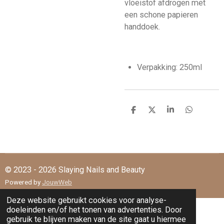
vloeistof afdrogen met
een schone papieren
handdoek.
Verpakking: 250ml
D
D
S
D
e
e
h
e
l
e
a
l
e
l
r
e
n
e
n
© 2023 - 2026 Slaying Nails and Beauty
Powered by
JouwWeb
Deze website gebruikt cookies voor analyse-
doeleinden en/of het tonen van advertenties. Door
gebruik te blijven maken van de site gaat u hiermee