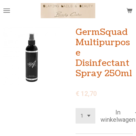
Ga
direct
naar
de
GermSquad
hoofdinhoud
Multipurpos
e
Disinfectant
Spray 250ml
€ 12,70
In
winkelwagen