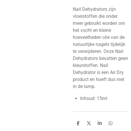
Nail Dehydrators zijn
vloeistoffen die onder
meer gebruikt worden om
het vocht en kleine
hoeveelheden olie van de
natuurlijke nagels tijdelijk
te verwijderen. Onze Nail
Dehydrators bevatten geen
kleurstoffen. Nail
Dehydrator is een Air Dry
product en hoeft dus niet
in de lamp.
Inhoud: 15ml
D
D
S
D
e
e
h
e