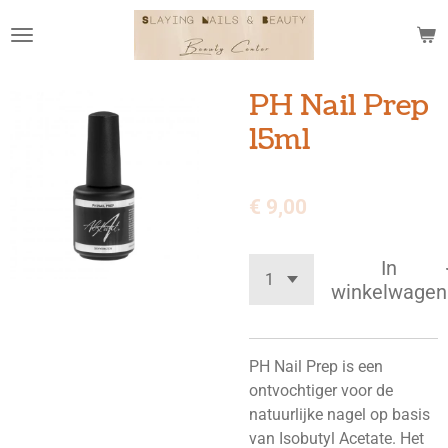
Ga
direct
naar
de
PH Nail Prep
hoofdinhoud
15ml
€ 9,00
In
winkelwagen
PH Nail Prep is een
ontvochtiger voor de
natuurlijke nagel op basis
van Isobutyl Acetate. Het