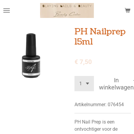
Ga
direct
naar
de
PH Nailprep
hoofdinhoud
15ml
€ 7,50
In
winkelwagen
Artikelnummer:
076454
PH Nail Prep is een
ontvochtiger voor de